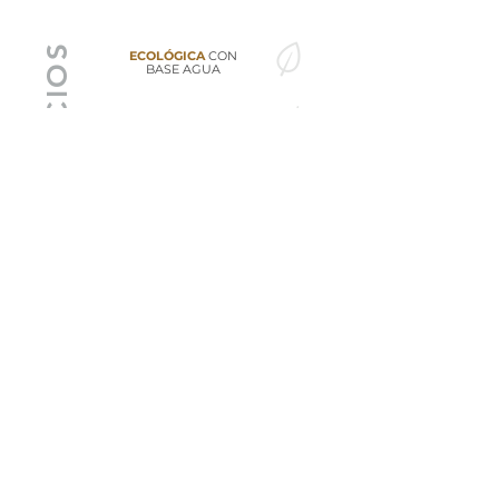
BENEFICIOS
ECOLÓGICA
CON
BASE AGUA
PARA
INTERIORES
Y
EXTERIORES
SECADO
RÁPIDO
Y
FÁCIL
LIMPIEZA
EXCELENTE
PODER
CUBRIENTE
PRÓXIMAMENTE TIENDA ONLINE
INICIO
NOSOTROS
PRODUCTOS
CONTACTO
GALERÍA
LÍNEA HIGIENE Y LIMPIEZA
@hoeconstruccion