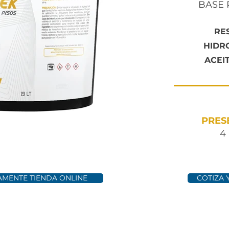
BASE 
RE
HIDR
ACEI
PRES
4 
MENTE TIENDA ONLINE
COTIZA