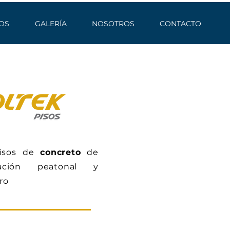
OS
GALERÍA
NOSOTROS
CONTACTO
pisos de
concreto
de
lación peatonal y
ro