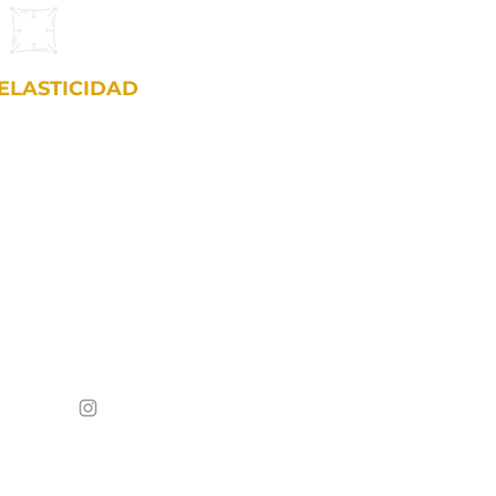
ELASTICIDAD
@hoeconstruccion
QUERÉTARO, MX
©2022 por HOË TECHNIK